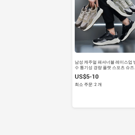
남성 캐주얼 패셔너블 레이스업 
수 통기성 경량 플랫 스포츠 슈즈
새 보드화 봄/여름/겨울
US$5-10
최소 주문: 2 개