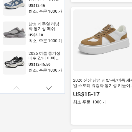
트로 캐주얼 쿠션
US$12-16
형 미끄럼 방지 내
최소. 주문 1000 개
마모성 로우탑 스
포츠화
남성 캐주얼 러닝
화 통기성 메쉬 스
포츠 디자인, 가벼
US$5-10
운 PVC/EVA 인솔,
최소. 주문 1000 개
봄 여름 가을용
2026 여름 통기성
메쉬 갑피 아빠 신
발, 남성 키높이 두
US$12-15.50
꺼운 밑창 스포츠
최소. 주문 1000 개
화, 캐주얼 운동화
2026 신상 남성 신발-봄/여름 캐
얼 스포티 워킹화 통기성 키높이
패션 트렌드
US$15-17
최소 주문: 1000 개