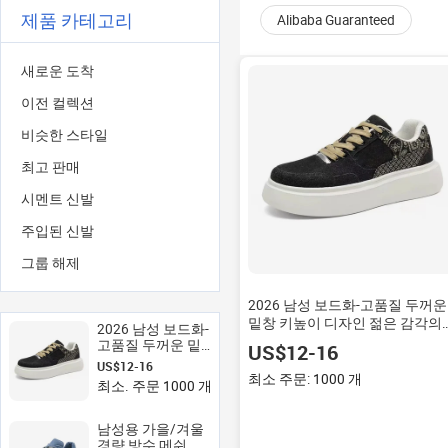
제품 카테고리
Alibaba Guaranteed
새로운 도착
이전 컬렉션
비슷한 스타일
최고 판매
시멘트 신발
주입된 신발
그룹 해제
2026 남성 보드화-고품질 두꺼운
밑창 키높이 디자인 젊은 감각의
2026 남성 보드화-
스포티 스타일 화이트 메쉬 스니
고품질 두꺼운 밑
US$12-16
즈 부드러운 중창
창 키높이 디자인
US$12-16
젊은 감각의 스포
최소 주문: 1000 개
최소. 주문 1000 개
티 스타일 화이트
메쉬 스니커즈 부
드러운 중창
남성용 가을/겨울
경량 방수 메쉬 레